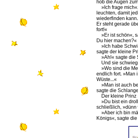
hob die Augen zu
»Ich frage mich«, 
leuchten, damit je
wiederfinden kann
Er steht gerade über
fort!«
»Er ist schön«, sa
Du hier machen?«
»Ich habe Schwier
sagte der kleine Pr
»Ah!« sagte die 
Und sie schwieg
»Wo sind die Mens
endlich fort. »Man 
Wüste...«
»Man ist auch be
sagte die Schlang
Der kleine Prinz 
»Du bist ein drolli
schließlich, »dünn 
»Aber ich bin mäch
Königs«, sagte die