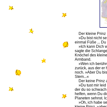
Der kleine Prinz 
»Du bist nicht seh
einmal Füße ... Du 
»Ich kann Dich wei
sagte die Schlange.
Knöchel des kleine
Armband.
»Wen ich berühre,
zurück, aus der er 
noch. »Aber Du bis
Stern...«
Der keine Prinz a
»Du tust mir leid 
der du so schwach b
helfen, wenn Du d
Planeten sehnst. Ic
»Oh, ich habe seh
kleine Prinz, »abe