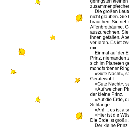
geringsten kleinen
zusammenpferche
Die großen Leute 
nicht glauben. Sie b
brauchen. Sie nehm
Affenbrotbäume. Ge
auszurechnen. Sie 
ihnen gefallen. Aber
verlieren. Es ist z
mir.
Einmal auf der Erd
Prinz, niemanden z
sich im Planeten ge
mondfarbener Ring
»Gute Nacht«, sag
Geratewohl.
»Gute Nacht«, sa
»Auf welchen Plan
der kleine Prinz.
»Auf die Erde, du b
Schlange.
»Ah! ... es ist al
»Hier ist die Wüst
Die Erde ist groß«
Der kleine Prinz s