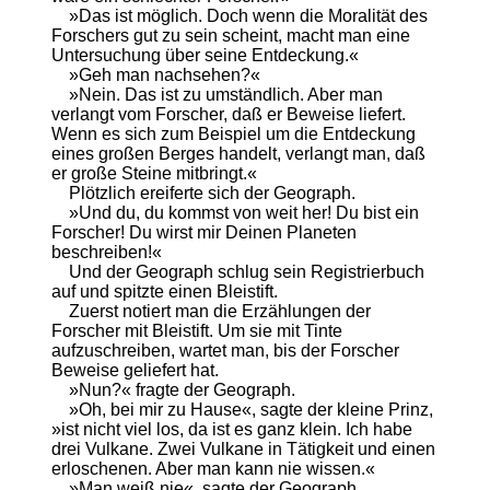
»Das ist möglich. Doch wenn die Moralität des
Forschers gut zu sein scheint, macht man eine
Untersuchung über seine Entdeckung.«
»Geh man nachsehen?«
»Nein. Das ist zu umständlich. Aber man
verlangt vom Forscher, daß er Beweise liefert.
Wenn es sich zum Beispiel um die Entdeckung
eines großen Berges handelt, verlangt man, daß
er große Steine mitbringt.«
Plötzlich ereiferte sich der Geograph.
»Und du, du kommst von weit her! Du bist ein
Forscher! Du wirst mir Deinen Planeten
beschreiben!«
Und der Geograph schlug sein Registrierbuch
auf und spitzte einen Bleistift.
Zuerst notiert man die Erzählungen der
Forscher mit Bleistift. Um sie mit Tinte
aufzuschreiben, wartet man, bis der Forscher
Beweise geliefert hat.
»Nun?« fragte der Geograph.
»Oh, bei mir zu Hause«, sagte der kleine Prinz,
»ist nicht viel los, da ist es ganz klein. Ich habe
drei Vulkane. Zwei Vulkane in Tätigkeit und einen
erloschenen. Aber man kann nie wissen.«
»Man weiß nie«, sagte der Geograph.