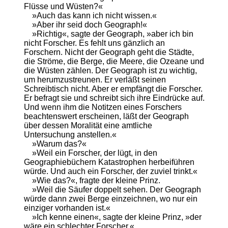
Flüsse und Wüsten?«
»Auch das kann ich nicht wissen.«
»Aber ihr seid doch Geograph!«
»Richtig«, sagte der Geograph, »aber ich bin
nicht Forscher. Es fehlt uns gänzlich an
Forschern. Nicht der Geograph geht die Städte,
die Ströme, die Berge, die Meere, die Ozeane und
die Wüsten zählen. Der Geograph ist zu wichtig,
um herumzustreunen. Er verläßt seinen
Schreibtisch nicht. Aber er empfängt die Forscher.
Er befragt sie und schreibt sich ihre Eindrücke auf.
Und wenn ihm die Notitzen eines Forschers
beachtenswert erscheinen, läßt der Geograph
über dessen Moralität eine amtliche
Untersuchung anstellen.«
»Warum das?«
»Weil ein Forscher, der lügt, in den
Geographiebüchern Katastrophen herbeiführen
würde. Und auch ein Forscher, der zuviel trinkt.«
»Wie das?«, fragte der kleine Prinz.
»Weil die Säufer doppelt sehen. Der Geograph
würde dann zwei Berge einzeichnen, wo nur ein
einziger vorhanden ist.«
»Ich kenne einen«, sagte der kleine Prinz, »der
wäre ein schlechter Forscher.«