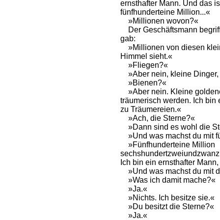
ernsthafter Mann. Und das ist
fünfhunderteine Million...«
»Millionen wovon?«
Der Geschäftsmann begriff,
gab:
»Millionen von diesen kle
Himmel sieht.«
»Fliegen?«
»Aber nein, kleine Dinger,
»Bienen?«
»Aber nein. Kleine goldene
träumerisch werden. Ich bin e
zu Träumereien.«
»Ach, die Sterne?«
»Dann sind es wohl die St
»Und was machst du mit fü
»Fünfhunderteine Million
sechshundertzweiundzwanzi
Ich bin ein ernsthafter Man
»Und was machst du mit d
»Was ich damit mache?«
»Ja.«
»Nichts. Ich besitze sie.«
»Du besitzt die Sterne?«
»Ja.«