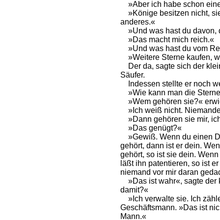
»Aber ich habe schon einen
»Könige besitzen nicht, sie 
anderes.«
»Und was hast du davon, d
»Das macht mich reich.«
»Und was hast du vom Re
»Weitere Sterne kaufen, w
Der da, sagte sich der klei
Säufer.
Indessen stellte er noch w
»Wie kann man die Sterne
»Wem gehören sie?« erwide
»Ich weiß nicht. Niemand
»Dann gehören sie mir, ich
»Das genügt?«
»Gewiß. Wenn du einen Di
gehört, dann ist er dein. We
gehört, so ist sie dein. Wenn
läßt ihn patentieren, so ist e
niemand vor mir daran gedach
»Das ist wahr«, sagte der 
damit?«
»Ich verwalte sie. Ich zähle
Geschäftsmann. »Das ist nicht
Mann.«