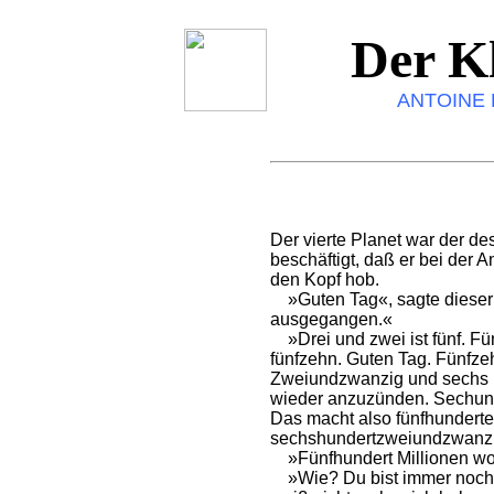
Der Kl
ANTOINE 
Der vierte Planet war der d
beschäftigt, daß er bei der A
den Kopf hob.
»Guten Tag«, sagte dieser zu
ausgegangen.«
»Drei und zwei ist fünf. Fünf
fünfzehn. Guten Tag. Fünfze
Zweiundzwanzig und sechs is
wieder anzuzünden. Sechundz
Das macht also fünfhundertei
sechshundertzweiundzwanzi
»Fünfhundert Millionen w
»Wie? Du bist immer noch da