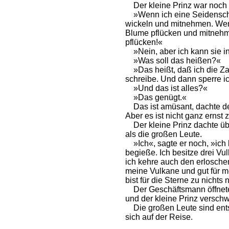
Der kleine Prinz war noch n
»Wenn ich eine Seidenscha
wickeln und mitnehmen. Wen
Blume pflücken und mitnehme
pflücken!«
»Nein, aber ich kann sie i
»Was soll das heißen?«
»Das heißt, daß ich die Zah
schreibe. Und dann sperre i
»Und das ist alles?«
»Das genügt.«
Das ist amüsant, dachte der k
Aber es ist nicht ganz ernst
Der kleine Prinz dachte übe
als die großen Leute.
»Ich«, sagte er noch, »ich 
begieße. Ich besitze drei Vu
ich kehre auch den erloschen
meine Vulkane und gut für m
bist für die Sterne zu nichts 
Der Geschäftsmann öffnete 
und der kleine Prinz versch
Die großen Leute sind ents
sich auf der Reise.