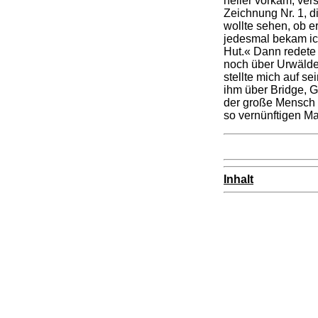
heller vorkam, ver
Zeichnung Nr. 1, d
wollte sehen, ob er
jedesmal bekam ich
Hut.« Dann redete 
noch über Urwälder
stellte mich auf se
ihm über Bridge, G
der große Mensch w
so vernünftigen M
Inhalt