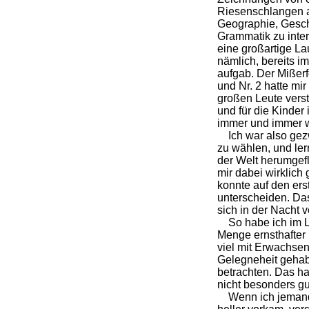
Riesenschlangen a
Geographie, Gesc
Grammatik zu inte
eine großartige La
nämlich, bereits i
aufgab. Der Mißer
und Nr. 2 hatte m
großen Leute verst
und für die Kinder 
immer und immer 
Ich war also gez
zu wählen, und lern
der Welt herumgef
mir dabei wirklich 
konnte auf den ers
unterscheiden. Das
sich in der Nacht ve
So habe ich im La
Menge ernsthafter 
viel mit Erwachs
Gelegneheit gehab
betrachten. Das h
nicht besonders gu
Wenn ich jemanden